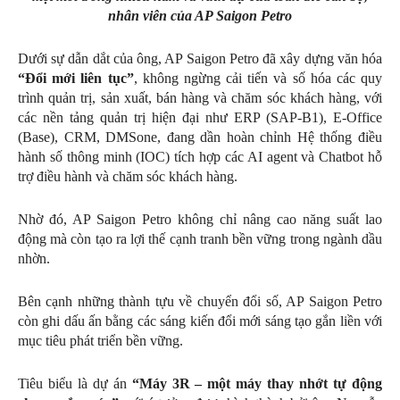
nhân viên của AP Saigon Petro
Dưới sự dẫn dắt của ông, AP Saigon Petro đã xây dựng văn hóa
“Đổi mới liên tục”
, không ngừng cải tiến và số hóa các quy
trình quản trị, sản xuất, bán hàng và chăm sóc khách hàng, với
các nền tảng quản trị hiện đại như ERP (SAP-B1), E-Office
(Base), CRM, DMSone, đang dần hoàn chỉnh Hệ thống điều
hành số thông minh (IOC) tích hợp các AI agent và Chatbot hỗ
trợ điều hành và chăm sóc khách hàng.
Nhờ đó, AP Saigon Petro không chỉ nâng cao năng suất lao
động mà còn tạo ra lợi thế cạnh tranh bền vững trong ngành dầu
nhờn.
Bên cạnh những thành tựu về chuyển đổi số, AP Saigon Petro
còn ghi dấu ấn bằng các sáng kiến đổi mới sáng tạo gắn liền với
mục tiêu phát triển bền vững.
Tiêu biểu là dự án
“Máy 3R – một máy thay nhớt tự động