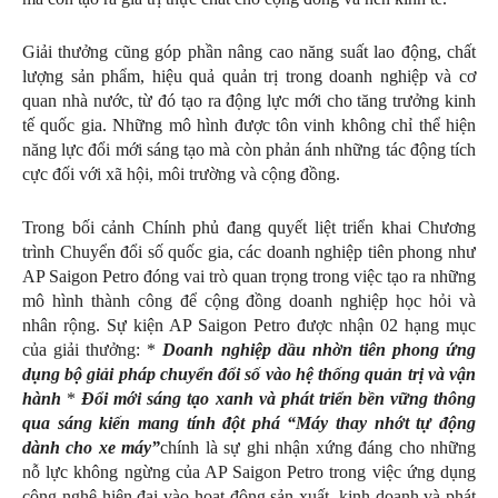
Giải thưởng cũng góp phần nâng cao năng suất lao động, chất
lượng sản phẩm, hiệu quả quản trị trong doanh nghiệp và cơ
quan nhà nước, từ đó tạo ra động lực mới cho tăng trưởng kinh
tế quốc gia. Những mô hình được tôn vinh không chỉ thể hiện
năng lực đổi mới sáng tạo mà còn phản ánh những tác động tích
cực đối với xã hội, môi trường và cộng đồng.
Trong bối cảnh Chính phủ đang quyết liệt triển khai Chương
trình Chuyển đổi số quốc gia, các doanh nghiệp tiên phong như
AP Saigon Petro đóng vai trò quan trọng trong việc tạo ra những
mô hình thành công để cộng đồng doanh nghiệp học hỏi và
nhân rộng. Sự kiện AP Saigon Petro được nhận 02 hạng mục
của giải thưởng: *
Doanh nghiệp dầu nhờn tiên phong ứng
dụng bộ giải pháp chuyển đổi số vào hệ thống quản trị và vận
hành
*
Đổi mới sáng tạo xanh và phát triển bền vững thông
qua sáng kiến mang tính đột phá “Máy thay nhớt tự động
dành cho xe máy”
chính là sự ghi nhận xứng đáng cho những
nỗ lực không ngừng của AP Saigon Petro trong việc ứng dụng
công nghệ hiện đại vào hoạt động sản xuất, kinh doanh và phát