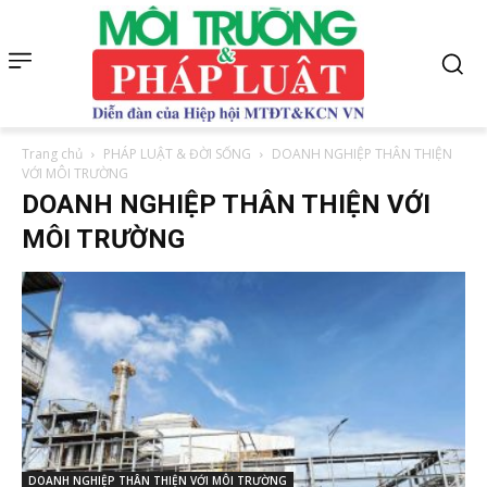
Trang chủ
PHÁP LUẬT & ĐỜI SỐNG
DOANH NGHIỆP THÂN THIỆN
VỚI MÔI TRƯỜNG
DOANH NGHIỆP THÂN THIỆN VỚI
MÔI TRƯỜNG
DOANH NGHIỆP THÂN THIỆN VỚI MÔI TRƯỜNG