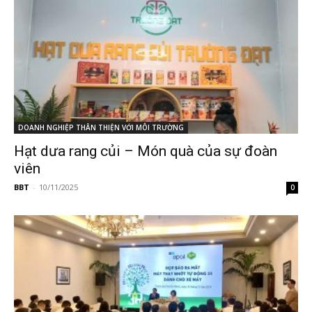
DOANH NGHIỆP THÂN THIỆN VỚI MÔI TRƯỜNG
Hạt dưa rang củi – Món quà của sự đoàn
viên
BBT
-
10/11/2025
0