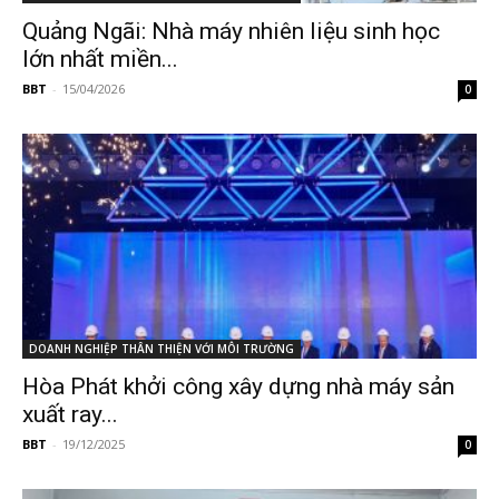
Quảng Ngãi: Nhà máy nhiên liệu sinh học
lớn nhất miền...
BBT
-
15/04/2026
0
DOANH NGHIỆP THÂN THIỆN VỚI MÔI TRƯỜNG
Hòa Phát khởi công xây dựng nhà máy sản
xuất ray...
BBT
-
19/12/2025
0