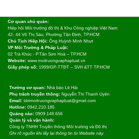
Cơ quan chủ quản:
Hiệp hội Môi trường đô thị & Khu Công nghiệp Việt Nam
42- 44 Võ Thị Sáu, Phường Tân Định, TP.HCM
Chủ Tịch Hiệp Hội:
Ông Huỳnh Minh Nhựt
VP Môi Trường & Pháp Luật:
02 Trà Khúc - P.Tân Sơn Hoà – TP.HCM
Website:
www.moitruongvaphapluat.vn
Giấy phép số:
1999/GP-TTĐT – SVH &TT TP.HCM
Trưởng cơ quan:
Nhà báo Lê Hải
Phụ trách truyền thông:
Nguyễn Thị Thanh Uyên
Email:
bbtmoitruongvaphapluat@gmail.com
Hotline:
0942.210.185
Quảng cáo:
0909.148.656
Quản lý và vận hành:
Công ty TNHH Truyền thông Môi trường và Đô thị
Ghi rõ nguồn khi lấy lại thông tin từ Website này.