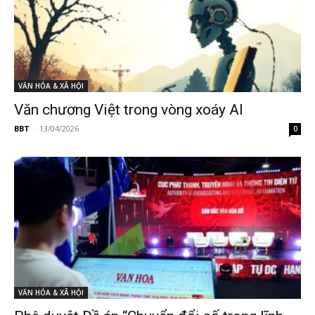
VĂN HÓA & XÃ HỘI
Văn chương Việt trong vòng xoáy AI
BBT
-
13/04/2026
0
VĂN HÓA & XÃ HỘI