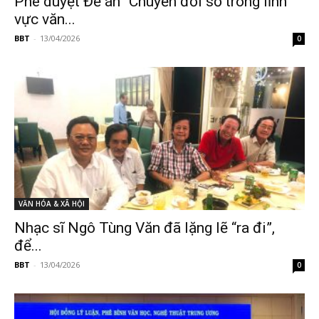
Phê duyệt Đề án “Chuyển đổi số trong lĩnh
vực văn...
BBT
-
13/04/2026
0
VĂN HÓA & XÃ HỘI
Nhạc sĩ Ngô Tùng Văn đã lặng lẽ “ra đi”,
để...
BBT
-
13/04/2026
0