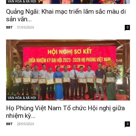
VĂN HÓA & XÃ HỘI
Quảng Ngãi: Khai mạc triển lãm sắc màu di
sản văn...
BBT
-
31/05/2026
0
VĂN HÓA & XÃ HỘI
Họ Phùng Việt Nam Tổ chức Hội nghị giữa
nhiệm kỳ...
BBT
-
28/05/2026
0