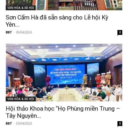
VĂN HÓA & XÃ HỘI
Sơn Cẩm Hà đã sẵn sàng cho Lễ hội Kỳ
Yên...
BBT
-
09/04/2026
0
VĂN HÓA & XÃ HỘI
Hội thảo Khoa học “Họ Phùng miền Trung –
Tây Nguyên...
BBT
-
05/04/2026
0