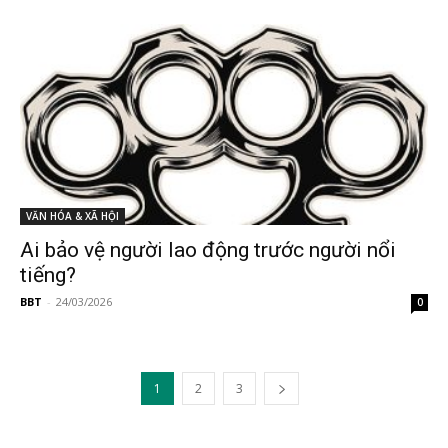
VĂN HÓA & XÃ HỘI
Ai bảo vệ người lao động trước người nổi
tiếng?
BBT
-
24/03/2026
0
1
2
3