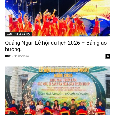
VĂN HÓA & XÃ HỘI
Quảng Ngãi: Lễ hội du lịch 2026 – Bản giao
hưởng...
BBT
-
31/05/2026
0