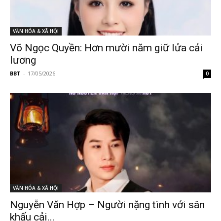
VĂN HÓA & XÃ HỘI
Võ Ngọc Quyền: Hơn mười năm giữ lửa cải
lương
BBT
-
17/05/2026
0
VĂN HÓA & XÃ HỘI
Nguyễn Văn Hợp – Người nặng tình với sân
khấu cải...