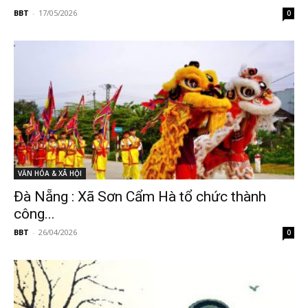
BBT
-
17/05/2026
0
VĂN HÓA & XÃ HỘI
Đà Nẵng : Xã Sơn Cẩm Hà tổ chức thành
công...
BBT
-
26/04/2026
0