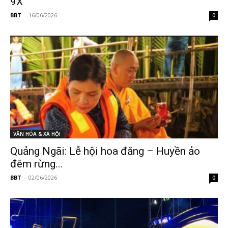
9X
BBT
-
16/06/2026
0
VĂN HÓA & XÃ HỘI
Quảng Ngãi: Lễ hội hoa đăng – Huyền ảo
đêm rừng...
BBT
-
02/06/2026
0