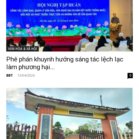
VĂN HÓA & XÃ HỘI
Phê phán khuynh hướng sáng tác lệch lạc
làm phương hại...
BBT
-
13/04/2026
0