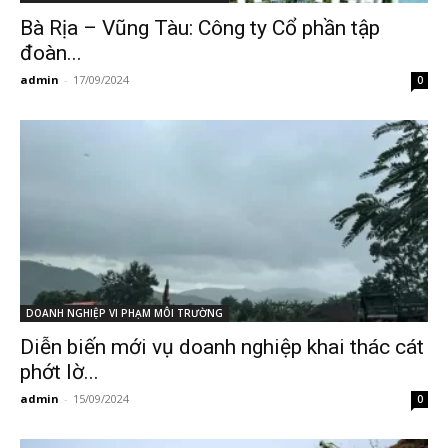
Bà Rịa – Vũng Tàu: Công ty Cổ phần tập
đoàn...
admin
-
17/09/2024
0
DOANH NGHIỆP VI PHẠM MÔI TRƯỜNG
Diễn biến mới vụ doanh nghiệp khai thác cát
phớt lờ...
admin
-
15/09/2024
0