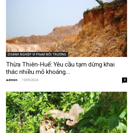
DOANH NGHIỆP VI PHẠM MÔI TRƯỜNG
Thừa Thiên-Huế: Yêu cầu tạm dừng khai
thác nhiều mỏ khoáng...
admin
-
15/09/2024
0