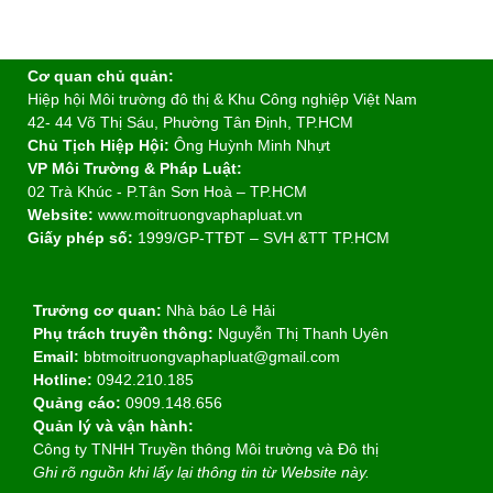
Cơ quan chủ quản:
Hiệp hội Môi trường đô thị & Khu Công nghiệp Việt Nam
42- 44 Võ Thị Sáu, Phường Tân Định, TP.HCM
Chủ Tịch Hiệp Hội:
Ông Huỳnh Minh Nhựt
VP Môi Trường & Pháp Luật:
02 Trà Khúc - P.Tân Sơn Hoà – TP.HCM
Website:
www.moitruongvaphapluat.vn
Giấy phép số:
1999/GP-TTĐT – SVH &TT TP.HCM
Trưởng cơ quan:
Nhà báo Lê Hải
Phụ trách truyền thông:
Nguyễn Thị Thanh Uyên
Email:
bbtmoitruongvaphapluat@gmail.com
Hotline:
0942.210.185
Quảng cáo:
0909.148.656
Quản lý và vận hành:
Công ty TNHH Truyền thông Môi trường và Đô thị
Ghi rõ nguồn khi lấy lại thông tin từ Website này.