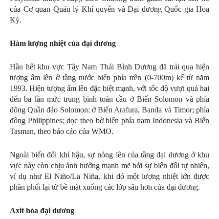
của Cơ quan Quản lý
Khí quyển
và Đại dương Quốc gia Hoa
Kỳ.
Hàm lượng nhiệt của đại dương
Hầu hết khu vực Tây Nam Thái Bình Dương đã trải qua hiện
tượng ấm lên ở tầng nước biển phía trên (0-700m) kể từ năm
1993. Hiện tượng ấm lên đặc biệt mạnh, với tốc độ vượt quá hai
đến ba lần mức trung bình toàn cầu ở Biển Solomon và phía
đông Quần đảo Solomon; ở Biển Arafura, Banda và Timor; phía
đông Philippines; dọc theo bờ biển phía nam Indonesia và Biển
Tasman, theo báo cáo của WMO.
Ngoài biến đổi khí hậu, sự nóng lên của tầng đại dương ở khu
vực này còn chịu ảnh hưởng mạnh mẽ bởi sự biến đổi tự nhiên,
ví dụ như El Niño/La Niña, khi đó một lượng nhiệt lớn được
phân phối lại từ bề mặt xuống các lớp sâu hơn của đại dương.
Axit hóa đại dương