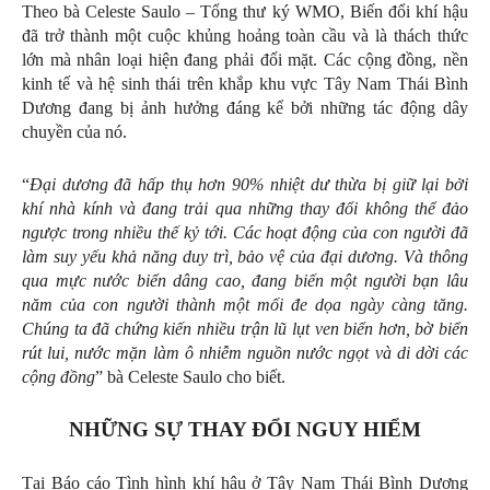
Theo bà Celeste Saulo – Tổng thư ký WMO, Biến đổi khí hậu
đã trở thành một cuộc khủng hoảng toàn cầu và là thách thức
lớn mà nhân loại hiện đang phải đối mặt. Các cộng đồng, nền
kinh tế và hệ sinh thái trên khắp khu vực Tây Nam Thái Bình
Dương đang bị ảnh hưởng đáng kể bởi những tác động dây
chuyền của nó.
“
Đại dương đã hấp thụ hơn 90% nhiệt dư thừa bị giữ lại bởi
khí nhà kính và đang trải qua những thay đổi không thể đảo
ngược trong nhiều thế kỷ tới. Các hoạt động của con người đã
làm suy yếu khả năng duy trì, bảo vệ của đại dương. Và thông
qua mực nước biển dâng cao, đang biến một người bạn lâu
năm của con người thành một mối đe dọa ngày càng tăng.
Chúng ta đã chứng kiến ​​nhiều trận lũ lụt ven biển hơn, bờ biển
rút lui, nước mặn làm ô nhiễm nguồn nước ngọt và di dời các
cộng đồng
” bà Celeste Saulo cho biết.
NHỮNG SỰ THAY ĐỔI NGUY HIỂM
Tại Báo cáo Tình hình khí hậu ở Tây Nam Thái Bình Dương