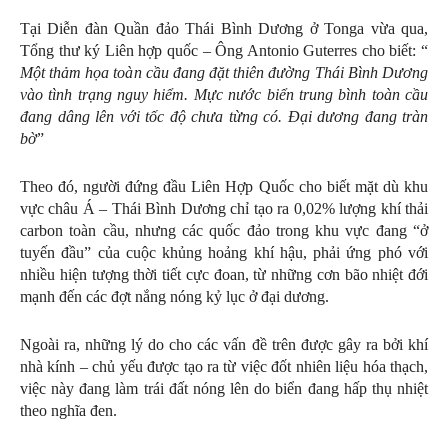
Tại Diễn đàn Quần đảo Thái Bình Dương ở Tonga vừa qua,
Tổng thư ký Liên hợp quốc – Ông Antonio Guterres cho biết: “
Một thảm họa toàn cầu đang đặt thiên đường Thái Bình Dương
vào tình trạng nguy hiểm. Mực nước biển trung bình toàn cầu
đang dâng lên với tốc độ chưa từng có. Đại dương đang tràn
bờ
”
Theo đó, người đứng đầu Liên Hợp Quốc cho biết mặt dù khu
vực châu Á – Thái Bình Dương chỉ tạo ra 0,02% lượng khí thải
carbon toàn cầu, nhưng các quốc đảo trong khu vực đang “ở
tuyến đầu” của cuộc khủng hoảng khí hậu, phải ứng phó với
nhiều hiện tượng thời tiết cực đoan, từ những cơn bão nhiệt đới
mạnh đến các đợt nắng nóng kỷ lục ở đại dương.
Ngoài ra, những lý do cho các vấn đề trên được gây ra bởi khí
nhà kính – chủ yếu được tạo ra từ việc đốt nhiên liệu hóa thạch,
việc này đang làm trái đất nóng lên do biển đang hấp thụ nhiệt
theo nghĩa đen.