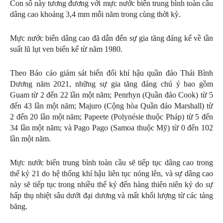
Con số này tương đương với mực nước biển trung bình toàn cầu
dâng cao khoảng 3,4 mm mỗi năm trong cùng thời kỳ.
Mực nước biển dâng cao đã dẫn đến sự gia tăng đáng kể về tần
suất lũ lụt ven biển kể từ năm 1980.
Theo Báo cáo giám sát biến đổi khí hậu quần đảo Thái Bình
Dương năm 2021, những sự gia tăng đáng chú ý bao gồm
Guam từ 2 đến 22 lần một năm; Penrhyn (Quần đảo Cook) từ 5
đến 43 lần một năm; Majuro (Cộng hòa Quần đảo Marshall) từ
2 đến 20 lần một năm; Papeete (Polynésie thuộc Pháp) từ 5 đến
34 lần một năm; và Pago Pago (Samoa thuộc Mỹ) từ 0 đến 102
lần một năm.
Mực nước biển trung bình toàn cầu sẽ tiếp tục dâng cao trong
thế kỷ 21 do hệ thống khí hậu liên tục nóng lên, và sự dâng cao
này sẽ tiếp tục trong nhiều thế kỷ đến hàng thiên niên kỷ do sự
hấp thụ nhiệt sâu dưới đại dương và mất khối lượng từ các tảng
băng.