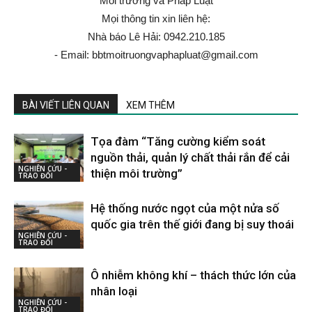
Môi trường và Pháp Luật
Mọi thông tin xin liên hệ:
Nhà báo Lê Hải: 0942.210.185
- Email: bbtmoitruongvaphapluat@gmail.com
BÀI VIẾT LIÊN QUAN
XEM THÊM
Tọa đàm “Tăng cường kiểm soát
nguồn thải, quản lý chất thải rắn để cải
NGHIÊN CỨU -
thiện môi trường”
TRAO ĐỔI
Hệ thống nước ngọt của một nửa số
quốc gia trên thế giới đang bị suy thoái
NGHIÊN CỨU -
TRAO ĐỔI
Ô nhiễm không khí – thách thức lớn của
nhân loại
NGHIÊN CỨU -
TRAO ĐỔI