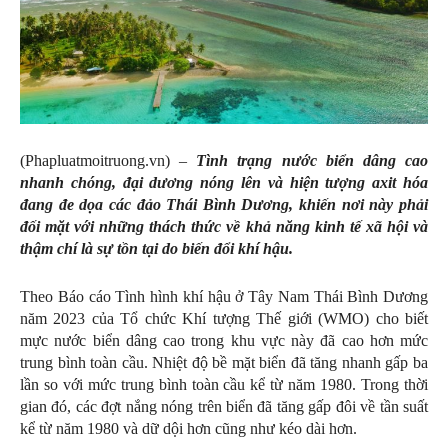
(Phapluatmoitruong.vn) –
Tình trạng nước biển dâng cao
nhanh chóng, đại dương nóng lên và hiện tượng axit hóa
đang đe dọa các đảo Thái Bình Dương, khiến nơi này phải
đối mặt với những thách thức về khả năng kinh tế xã hội và
thậm chí là sự tồn tại do biến đổi khí hậu.
Theo Báo cáo Tình hình khí hậu ở Tây Nam Thái Bình Dương
năm 2023 của Tổ chức Khí tượng Thế giới (WMO) cho biết
mực nước biển dâng cao trong khu vực này đã cao hơn mức
trung bình toàn cầu. Nhiệt độ bề mặt biển đã tăng nhanh gấp ba
lần so với mức trung bình toàn cầu kể từ năm 1980. Trong thời
gian đó, các đợt nắng nóng trên biển đã tăng gấp đôi về tần suất
kể từ năm 1980 và dữ dội hơn cũng như kéo dài hơn.