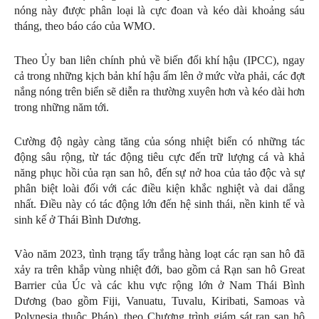
nóng này được phân loại là cực đoan và kéo dài khoảng sáu
tháng, theo báo cáo của WMO.
Theo Ủy ban liên chính phủ về biến đổi khí hậu (IPCC), ngay
cả trong những kịch bản khí hậu ấm lên ở mức vừa phải, các đợt
nắng nóng trên biển sẽ diễn ra thường xuyên hơn và kéo dài hơn
trong những năm tới.
Cường độ ngày càng tăng của sóng nhiệt biển có những tác
động sâu rộng, từ tác động tiêu cực đến trữ lượng cá và khả
năng phục hồi của rạn san hô, đến sự nở hoa của tảo độc và sự
phân biệt loài đối với các điều kiện khắc nghiệt và dai dẳng
nhất. Điều này có tác động lớn đến hệ sinh thái, nền kinh tế và
sinh kế ở Thái Bình Dương.
Vào năm 2023, tình trạng tẩy trắng hàng loạt các rạn san hô đã
xảy ra trên khắp vùng nhiệt đới, bao gồm cả Rạn san hô Great
Barrier của Úc và các khu vực rộng lớn ở Nam Thái Bình
Dương (bao gồm Fiji, Vanuatu, Tuvalu, Kiribati, Samoas và
Polynesia thuộc Pháp), theo Chương trình giám sát rạn san hô