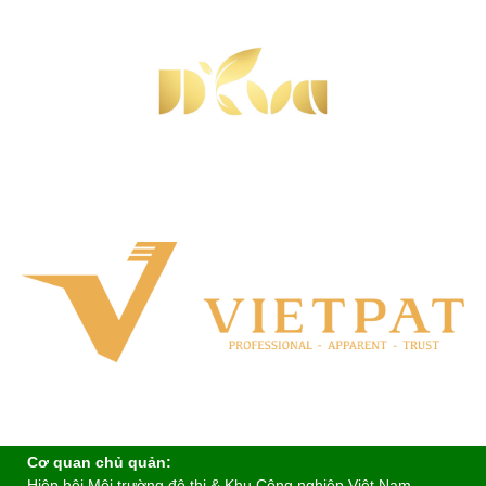
Cơ quan chủ quản:
Hiệp hội Môi trường đô thị & Khu Công nghiệp Việt Nam