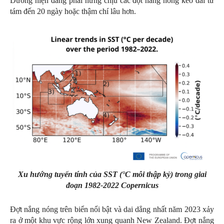
Dương hiện đang phải hứng chịu các đợt nắng nóng kéo dài từ
tám đến 20 ngày hoặc thậm chí lâu hơn.
Xu hướng tuyến tính của SST (°C mỗi thập kỷ) trong giai
đoạn 1982-2022
Copernicus
Đợt nắng nóng trên biển nổi bật và dai dẳng nhất năm 2023 xảy
ra ở một khu vực rộng lớn xung quanh New Zealand. Đợt nắng