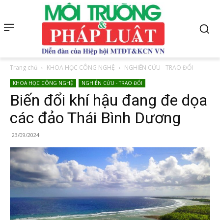
Trang chủ
KHOA HỌC CÔNG NGHỆ
NGHIÊN CỨU - TRAO ĐỔI
KHOA HỌC CÔNG NGHỆ
NGHIÊN CỨU - TRAO ĐỔI
Biến đổi khí hậu đang đe dọa
các đảo Thái Bình Dương
23/09/2024