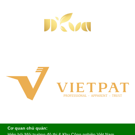
Cơ quan chủ quản:
Hiệp hội Môi trường đô thị & Khu Công nghiệp Việt Nam