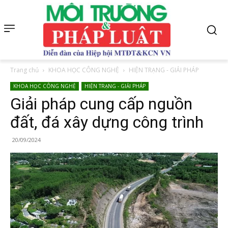
Trang chủ
KHOA HỌC CÔNG NGHỆ
HIỆN TRẠNG - GIẢI PHÁP
KHOA HỌC CÔNG NGHỆ
HIỆN TRẠNG - GIẢI PHÁP
Giải pháp cung cấp nguồn
đất, đá xây dựng công trình
20/09/2024