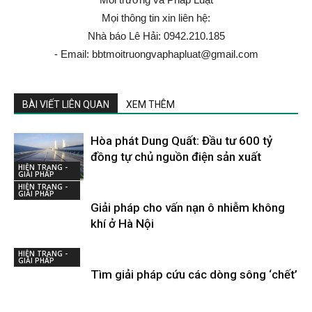
Mọi thông tin xin liên hệ:
Nhà báo Lê Hải: 0942.210.185
- Email: bbtmoitruongvaphapluat@gmail.com
BÀI VIẾT LIÊN QUAN
XEM THÊM
Hòa phát Dung Quất: Đầu tư 600 tỷ
đồng tự chủ nguồn điện sản xuất
HIỆN TRẠNG -
GIẢI PHÁP
HIỆN TRẠNG -
GIẢI PHÁP
Giải pháp cho vấn nạn ô nhiễm không
khí ở Hà Nội
HIỆN TRẠNG -
GIẢI PHÁP
Tìm giải pháp cứu các dòng sông ‘chết’