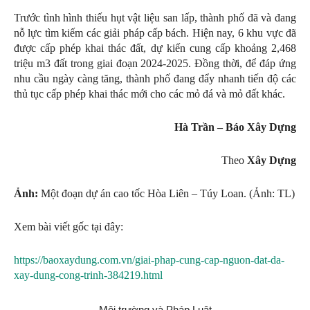
Trước tình hình thiếu hụt vật liệu san lấp, thành phố đã và đang
nỗ lực tìm kiếm các giải pháp cấp bách. Hiện nay, 6 khu vực đã
được cấp phép khai thác đất, dự kiến cung cấp khoảng 2,468
triệu m3 đất trong giai đoạn 2024-2025. Đồng thời, để đáp ứng
nhu cầu ngày càng tăng, thành phố đang đẩy nhanh tiến độ các
thủ tục cấp phép khai thác mới cho các mỏ đá và mỏ đất khác.
Hà Trần – Báo Xây Dựng
Theo
Xây Dựng
Ảnh:
Một đoạn dự án cao tốc Hòa Liên – Túy Loan. (Ảnh: TL)
Xem bài viết gốc tại đây:
https://baoxaydung.com.vn/giai-phap-cung-cap-nguon-dat-da-
xay-dung-cong-trinh-384219.html
Môi trường và Pháp Luật