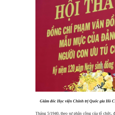
Giám đốc Học viện Chính trị Quốc gia Hồ C
Tháng 5/1940, theo sự phân công của tổ chức,