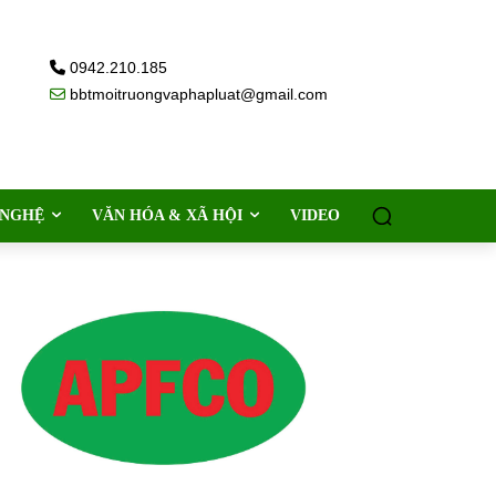
0942.210.185
bbtmoitruongvaphapluat@gmail.com
 NGHỆ
VĂN HÓA & XÃ HỘI
VIDEO