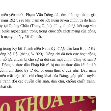
h niên yêu nước Phạm Văn Đồng đã sớm tích cực tham gia
năm 1927, sau khi tham dự lớp huấn luyện chính trị do lãnh
dạy tại Quảng Châu (Trung Quốc), đồng chí được kết nạp vào
bước ngoặt quan trọng trong cuộc đời cách mạng của đồng
ách mạng do Người dẫn dắt.
g trong Kỳ bộ Thanh niên Nam Kỳ, được bầu làm Bí thư Kỳ
ổng bộ Hội (tháng 5-1929). Đồng chí đã tích cực hoạt động
, nỗ lực chuẩn bị cho sự ra đời của một chính đảng vô sản ở
Đồng bị thực dân Pháp bắt và bị tòa án thực dân kết án 10
ồng chí được trả tự do, bị quản thúc ở quê nhà. Đầu năm
trên mặt trận báo chí công khai của Đảng, góp phần tuyên
 tranh đòi các quyền dân sinh, dân chủ, chống chiến tranh,
hát xít.