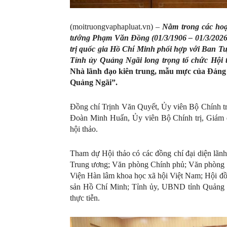
(moitruongvaphapluat.vn) –
Nằm trong các hoạt
tướng Phạm Văn Đồng (01/3/1906 – 01/3/2026)
trị quốc gia Hồ Chí Minh phối hợp với Ban 
Tỉnh ủy Quảng Ngãi long trọng tổ chức Hội 
Nhà lãnh đạo kiên trung, mẫu mực của Đảng
Quảng Ngãi
”.
Đồng chí Trịnh Văn Quyết, Ủy viên Bộ Chính t
Đoàn Minh Huấn, Ủy viên Bộ Chính trị, Giám đ
hội thảo.
Tham dự Hội thảo có các đồng chí đại diện lã
Trung ương; Văn phòng Chính phủ; Văn phòng Q
Viện Hàn lâm khoa học xã hội Việt Nam; Hội đ
sản Hồ Chí Minh; Tỉnh ủy, UBND tỉnh Quảng N
thực tiễn.