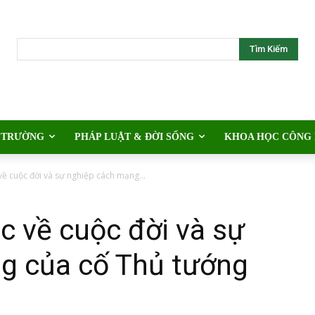
Tìm Kiếm
 TRƯỜNG
PHÁP LUẬT & ĐỜI SỐNG
KHOA HỌC CÔNG
về cuộc đời và sự nghiệp cách mạng...
c về cuộc đời và sự
g của cố Thủ tướng