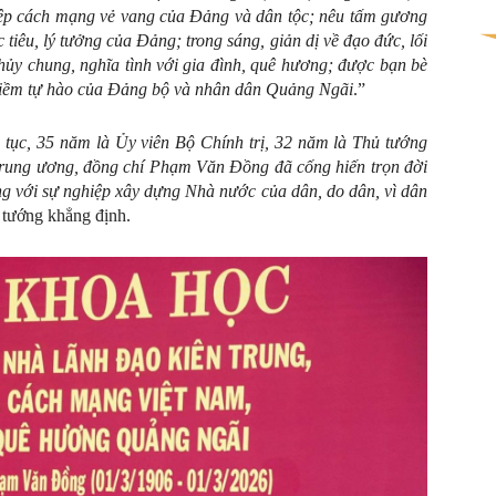
ệp cách mạng vẻ vang của Đảng và dân tộc; nêu tấm gương
iêu, lý tưởng của Đảng; trong sáng, giản dị về đạo đức, lối
thủy chung, nghĩa tình với gia đình, quê hương; được bạn bè
, niềm tự hào của Đảng bộ và nhân dân Quảng Ngãi
.”
 tục, 35 năm là Ủy viên Bộ Chính trị, 32 năm là Thủ tướng
rung ương, đồng chí Phạm Văn Đồng đã cống hiến trọn đời
ng với sự nghiệp xây dựng Nhà nước của dân, do dân, vì dân
 tướng khẳng định.