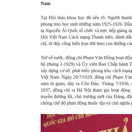
Nam
Tại Hội thảo khoa học đã nêu rõ: Người than
phong trào học sinh những năm 1925-1926. Đầu 
tụ Nguyễn Ái Quốc tổ chức và trực tiếp giảng 
Hội Việt Nam Cách mạng Thanh niên, đánh dấu 
chí, từ đây cống hiến trọn đời theo con đường c
Trở về nước, đồng chí Phạm Văn Đồng hoạt độn
bộ (tháng 3-1929) và Ủy viên Ban Chấp hành T
xây dựng cơ sở, phát triển phong trào cách mạng
Việt Nam. Ngày 29/7/1929, đồng chí Phạm Văn 
năm tù giam, đày ra Côn Đảo. Tháng 7/1936, đ
1937, đồng chí ra Hà Nội tham gia hoạt động 
truyền đường lối, chủ trương mới của Đảng, đấu
chống chế độ phản động thuộc địa và chủ nghĩa p