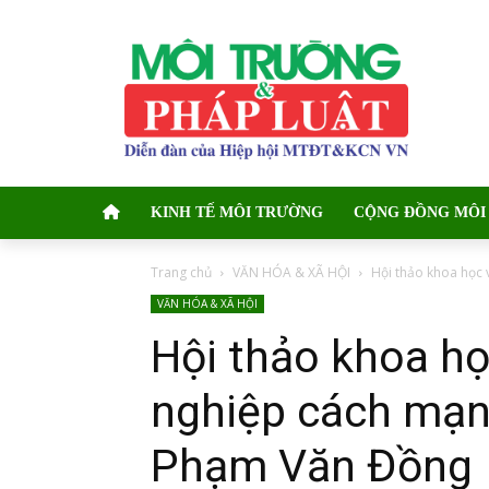
KINH TẾ MÔI TRƯỜNG
CỘNG ĐỒNG MÔI
Trang chủ
VĂN HÓA & XÃ HỘI
Hội thảo khoa học 
VĂN HÓA & XÃ HỘI
Hội thảo khoa họ
nghiệp cách mạn
Phạm Văn Đồng