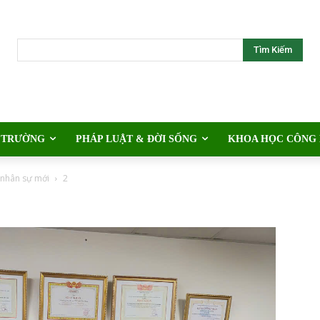
Tìm Kiếm
 TRƯỜNG
PHÁP LUẬT & ĐỜI SỐNG
KHOA HỌC CÔNG
 nhân sự mới
2