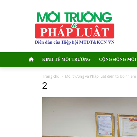
KINH TẾ MÔI TRƯỜNG
CỘNG ĐỒNG MÔI
Trang chủ
Môi trường và Pháp luật điện tử bổ nhiệm
2