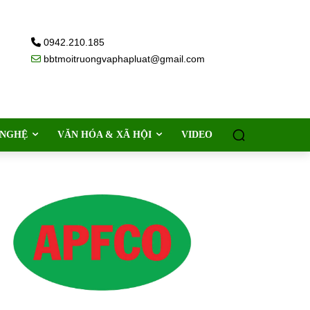
0942.210.185
bbtmoitruongvaphapluat@gmail.com
 NGHỆ
VĂN HÓA & XÃ HỘI
VIDEO