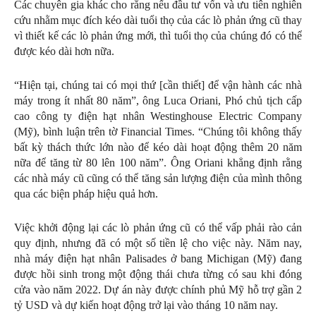
Các chuyên gia khác cho rằng nếu đầu tư vốn và ưu tiên nghiên
cứu nhằm mục đích kéo dài tuổi thọ của các lò phản ứng cũ thay
vì thiết kế các lò phản ứng mới, thì tuổi thọ của chúng đó có thể
được kéo dài hơn nữa.
“Hiện tại, chúng tai có mọi thứ [cần thiết] để vận hành các nhà
máy trong ít nhất 80 năm”, ông Luca Oriani, Phó chủ tịch cấp
cao công ty điện hạt nhân Westinghouse Electric Company
(Mỹ), bình luận trên tờ Financial Times. “Chúng tôi không thấy
bất kỳ thách thức lớn nào để kéo dài hoạt động thêm 20 năm
nữa để tăng từ 80 lên 100 năm”. Ông Oriani khẳng định rằng
các nhà máy cũ cũng có thể tăng sản lượng điện của mình thông
qua các biện pháp hiệu quả hơn.
Việc khởi động lại các lò phản ứng cũ có thể vấp phải rào cản
quy định, nhưng đã có một số tiền lệ cho việc này. Năm nay,
nhà máy điện hạt nhân Palisades ở bang Michigan (Mỹ) đang
được hồi sinh trong một động thái chưa từng có sau khi đóng
cửa vào năm 2022. Dự án này được chính phủ Mỹ hỗ trợ gần 2
tỷ USD và dự kiến hoạt động trở lại vào tháng 10 năm nay.