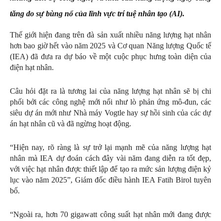
tăng do sự bùng nổ của lĩnh vực trí tuệ nhân tạo (AI).
Thế giới hiện đang trên đà sản xuất nhiều năng lượng hạt nhân
hơn bao giờ hết vào năm 2025 và Cơ quan Năng lượng Quốc tế
(IEA) đã đưa ra dự báo về một cuộc phục hưng toàn diện của
điện hạt nhân.
Câu hỏi đặt ra là tương lai của năng lượng hạt nhân sẽ bị chi
phối bởi các công nghệ mới nổi như lò phản ứng mô-đun, các
siêu dự án mới như Nhà máy Vogtle hay sự hồi sinh của các dự
án hạt nhân cũ và đã ngừng hoạt động.
“Hiện nay, rõ ràng là sự trở lại mạnh mẽ của năng lượng hạt
nhân mà IEA dự đoán cách đây vài năm đang diễn ra tốt đẹp,
với việc hạt nhân được thiết lập để tạo ra mức sản lượng điện kỷ
lục vào năm 2025”, Giám đốc điều hành IEA Fatih Birol tuyên
bố.
“Ngoài ra, hơn 70 gigawatt công suất hạt nhân mới đang được