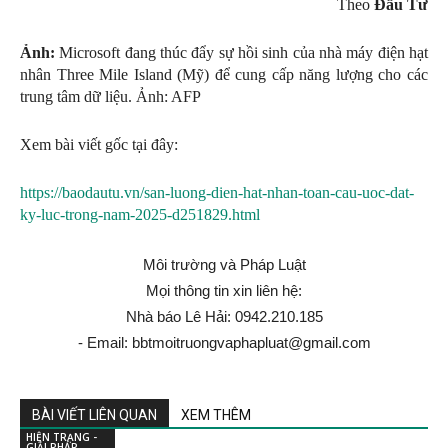
Theo
Đầu Tư
Ảnh:
Microsoft đang thúc đẩy sự hồi sinh của nhà máy điện hạt
nhân Three Mile Island (Mỹ) để cung cấp năng lượng cho các
trung tâm dữ liệu. Ảnh: AFP
Xem bài viết gốc tại đây:
https://baodautu.vn/san-luong-dien-hat-nhan-toan-cau-uoc-dat-
ky-luc-trong-nam-2025-d251829.html
Môi trường và Pháp Luật
Mọi thông tin xin liên hệ:
Nhà báo Lê Hải: 0942.210.185
- Email: bbtmoitruongvaphapluat@gmail.com
BÀI VIẾT LIÊN QUAN
XEM THÊM
HIỆN TRẠNG -
GIẢI PHÁP