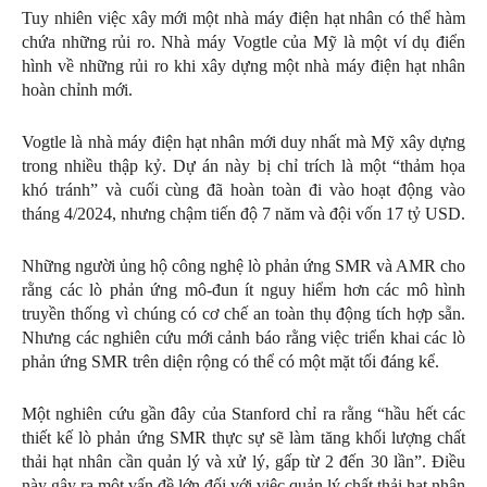
Tuy nhiên việc xây mới một nhà máy điện hạt nhân có thể hàm
chứa những rủi ro. Nhà máy Vogtle của Mỹ là một ví dụ điển
hình về những rủi ro khi xây dựng một nhà máy điện hạt nhân
hoàn chỉnh mới.
Vogtle là nhà máy điện hạt nhân mới duy nhất mà Mỹ xây dựng
trong nhiều thập kỷ. Dự án này bị chỉ trích là một “thảm họa
khó tránh” và cuối cùng đã hoàn toàn đi vào hoạt động vào
tháng 4/2024, nhưng chậm tiến độ 7 năm và đội vốn 17 tỷ USD.
Những người ủng hộ công nghệ lò phản ứng SMR và AMR cho
rằng các lò phản ứng mô-đun ít nguy hiểm hơn các mô hình
truyền thống vì chúng có cơ chế an toàn thụ động tích hợp sẵn.
Nhưng các nghiên cứu mới cảnh báo rằng việc triển khai các lò
phản ứng SMR trên diện rộng có thể có một mặt tối đáng kể.
Một nghiên cứu gần đây của Stanford chỉ ra rằng “hầu hết các
thiết kế lò phản ứng SMR thực sự sẽ làm tăng khối lượng chất
thải hạt nhân cần quản lý và xử lý, gấp từ 2 đến 30 lần”. Điều
này gây ra một vấn đề lớn đối với việc quản lý chất thải hạt nhân